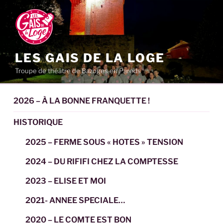
Aller
au
contenu
principal
LES GAIS DE LA LOGE
Troupe de théâtre de Bazoges en Pareds
2026 – À LA BONNE FRANQUETTE !
HISTORIQUE
2025 – FERME SOUS « HOTES » TENSION
2024 – DU RIFIFI CHEZ LA COMPTESSE
2023 – ELISE ET MOI
2021- ANNEE SPECIALE…
2020 – LE COMTE EST BON